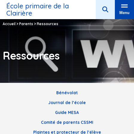
École primaire de la
Clairière
Menu
Accueil
>
Parents
>
Ressources
Ressources
Bénévolat
Journal de l’école
Guide MESA
Comité de parents CSSMI
Plaintes et protecteur de l’élève