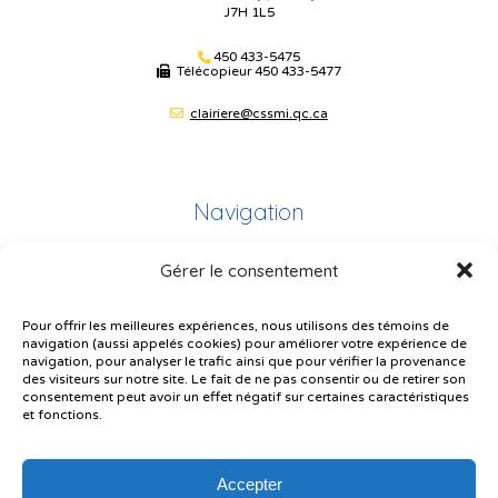
J7H 1L5
450 433-5475
Télécopieur
450 433-5477
clairiere@cssmi.qc.ca
Navigation
Gérer le consentement
Plan du site
Portail Parents
Pour offrir les meilleures expériences, nous utilisons des témoins de
navigation (aussi appelés cookies) pour améliorer votre expérience de
Plainte – service à l’élève
navigation, pour analyser le trafic ainsi que pour vérifier la provenance
des visiteurs sur notre site. Le fait de ne pas consentir ou de retirer son
Politique de confidentialité
consentement peut avoir un effet négatif sur certaines caractéristiques
et fonctions.
Accepter