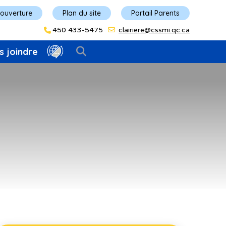
'ouverture
Plan du site
Portail Parents
450 433-5475
clairiere@cssmi.qc.ca
s joindre