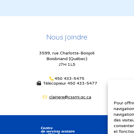
Nous joindre
3599, rue Charlotte-Boisjoli
Boisbriand (Québec)
J7H 1L5
450 433-5475
Télécopieur
450 433-5477
clairiere@cssmi.qc.ca
Pour offri
navigation
navigation
des visite
consenteme
et fonctio