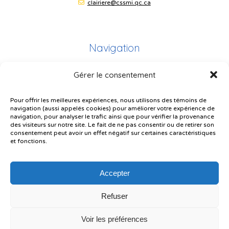
clairiere@cssmi.qc.ca
Navigation
Gérer le consentement
Plan du site
Portail Parents
Pour offrir les meilleures expériences, nous utilisons des témoins de
navigation (aussi appelés cookies) pour améliorer votre expérience de
Plainte – service à l’élève
navigation, pour analyser le trafic ainsi que pour vérifier la provenance
des visiteurs sur notre site. Le fait de ne pas consentir ou de retirer son
Politique de confidentialité
consentement peut avoir un effet négatif sur certaines caractéristiques
et fonctions.
Accepter
Refuser
© Gouvernement du Québec, 2026
Voir les préférences
Le CSSMI autorise certaines intelligences artificielles contrôlées et