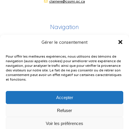
clairiere@cssmi.qc.ca
Navigation
Gérer le consentement
Plan du site
Portail Parents
Pour offrir les meilleures expériences, nous utilisons des témoins de
navigation (aussi appelés cookies) pour améliorer votre expérience de
Plainte – service à l’élève
navigation, pour analyser le trafic ainsi que pour vérifier la provenance
des visiteurs sur notre site. Le fait de ne pas consentir ou de retirer son
Politique de confidentialité
consentement peut avoir un effet négatif sur certaines caractéristiques
et fonctions.
Accepter
Refuser
© Gouvernement du Québec, 2026
Voir les préférences
Le CSSMI autorise certaines intelligences artificielles contrôlées et