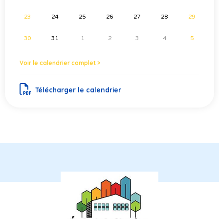
23
24
25
26
27
28
29
30
31
1
2
3
4
5
Voir le calendrier complet >
Télécharger le calendrier