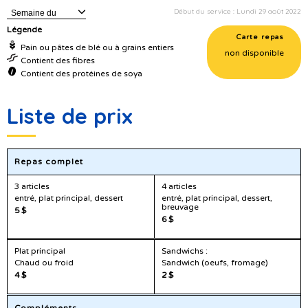
Début du service : Lundi 29 août 2022
Semaine du
Légende
Carte repas
Pain ou pâtes de blé ou à grains entiers
non disponible
Contient des fibres
Contient des protéines de soya
Liste de prix
Repas complet
3 articles
4 articles
entré, plat principal, dessert
entré, plat principal, dessert,
breuvage
5 $
6 $
Plat principal
Sandwichs :
Chaud ou froid
Sandwich (oeufs, fromage)
4 $
2 $