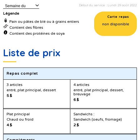
Début du service : Lundi 29 août 2022
Semaine du
Légende
Carte repas
Pain ou pâtes de blé ou à grains entiers
non disponible
Contient des fibres
Contient des protéines de soya
Liste de prix
Repas complet
3 articles
4 articles
entré, plat principal, dessert
entré, plat principal, dessert,
breuvage
5 $
6 $
Plat principal
Sandwichs :
Chaud ou froid
Sandwich (oeufs, fromage)
4 $
2 $