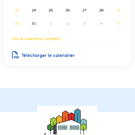
23
24
25
26
27
28
29
30
31
1
2
3
4
5
Voir le calendrier complet >
Télécharger le calendrier