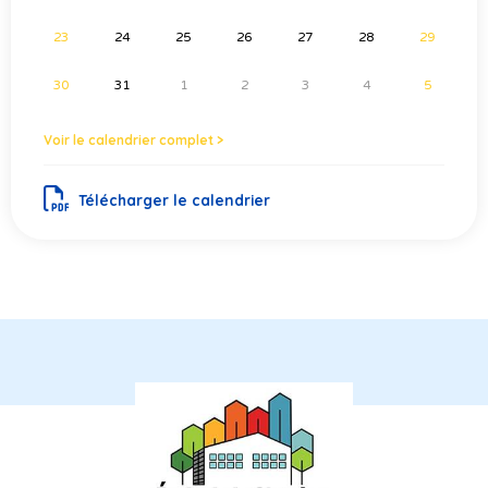
23
24
25
26
27
28
29
30
31
1
2
3
4
5
Voir le calendrier complet >
Télécharger le calendrier