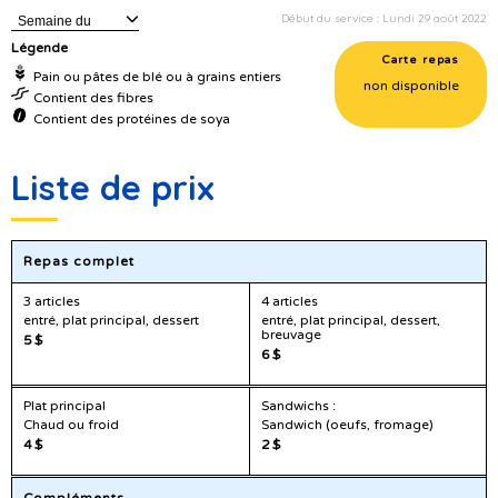
Début du service : Lundi 29 août 2022
Semaine du
Légende
Carte repas
Pain ou pâtes de blé ou à grains entiers
non disponible
Contient des fibres
Contient des protéines de soya
Liste de prix
Repas complet
3 articles
4 articles
entré, plat principal, dessert
entré, plat principal, dessert,
breuvage
5 $
6 $
Plat principal
Sandwichs :
Chaud ou froid
Sandwich (oeufs, fromage)
4 $
2 $